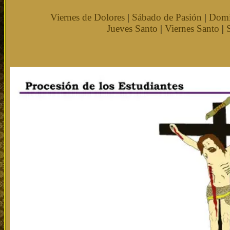
Viernes de Dolores
|
Sábado de Pasión
|
Domi
Jueves Santo
|
Viernes Santo
|
S